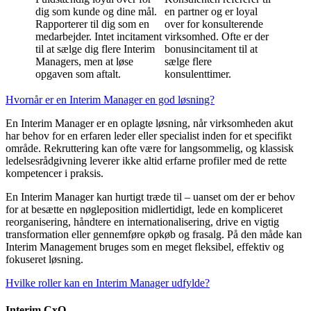
dig som kunde og dine mål.
en partner og er loyal
Rapporterer til dig som en
over for konsulterende
medarbejder. Intet incitament
virksomhed. Ofte er der
til at sælge dig flere Interim
bonusincitament til at
Managers, men at løse
sælge flere
opgaven som aftalt.
konsulenttimer.
Hvornår er en Interim Manager en god løsning?
En Interim Manager er en oplagte løsning, når virksomheden akut
har behov for en erfaren leder eller specialist inden for et specifikt
område. Rekruttering kan ofte være for langsommelig, og klassisk
ledelsesrådgivning leverer ikke altid erfarne profiler med de rette
kompetencer i praksis.
En Interim Manager kan hurtigt træde til – uanset om der er behov
for at besætte en nøgleposition midlertidigt, lede en kompliceret
reorganisering, håndtere en internationalisering, drive en vigtig
transformation eller gennemføre opkøb og frasalg. På den måde kan
Interim Management bruges som en meget fleksibel, effektiv og
fokuseret løsning.
Hvilke roller kan en Interim Manager udfylde?
Interim CxO