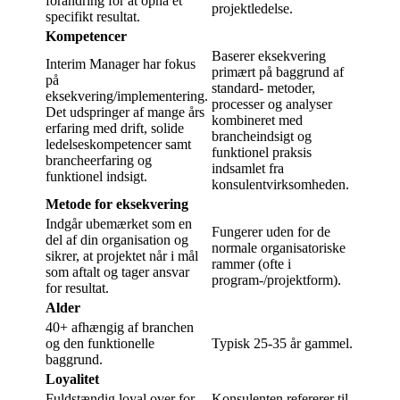
forandring for at opnå et
projektledelse.
specifikt resultat.
Kompetencer
Baserer eksekvering
Interim Manager har fokus
primært på baggrund af
på
standard- metoder,
eksekvering/implementering.
processer og analyser
Det udspringer af mange års
kombineret med
erfaring med drift, solide
brancheindsigt og
ledelseskompetencer samt
funktionel praksis
brancheerfaring og
indsamlet fra
funktionel indsigt.
konsulentvirksomheden.
Metode for eksekvering
Indgår ubemærket som en
Fungerer uden for de
del af din organisation og
normale organisatoriske
sikrer, at projektet når i mål
rammer (ofte i
som aftalt og tager ansvar
program-/projektform).
for resultat.
Alder
40+ afhængig af branchen
og den funktionelle
Typisk 25-35 år gammel.
baggrund.
Loyalitet
Fuldstændig loyal over for
Konsulenten refererer til