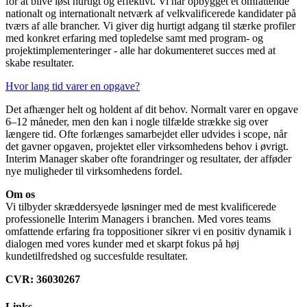
for at blive løst hurtigt og effektivt. Vi har opbygget et omfattende
nationalt og internationalt netværk af velkvalificerede kandidater på
tværs af alle brancher. Vi giver dig hurtigt adgang til stærke profiler
med konkret erfaring med topledelse samt med program- og
projektimplementeringer - alle har dokumenteret succes med at
skabe resultater.
Hvor lang tid varer en opgave?
Det afhænger helt og holdent af dit behov. Normalt varer en opgave
6–12 måneder, men den kan i nogle tilfælde strække sig over
længere tid. Ofte forlænges samarbejdet eller udvides i scope, når
det gavner opgaven, projektet eller virksomhedens behov i øvrigt.
Interim Manager skaber ofte forandringer og resultater, der afføder
nye muligheder til virksomhedens fordel.
Om os
Vi tilbyder skræddersyede løsninger med de mest kvalificerede
professionelle Interim Managers i branchen. Med vores teams
omfattende erfaring fra toppositioner sikrer vi en positiv dynamik i
dialogen med vores kunder med et skarpt fokus på høj
kundetilfredshed og succesfulde resultater.
CVR: 36030267
Links