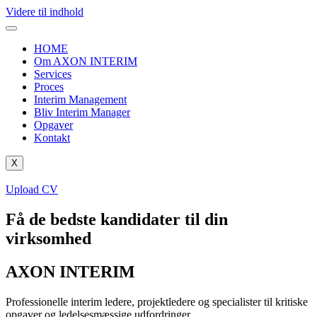
Videre til indhold
HOME
Om AXON INTERIM
Services
Proces
Interim Management
Bliv Interim Manager
Opgaver
Kontakt
X
Upload CV
Få de bedste kandidater til din
virksomhed
AXON INTERIM
Professionelle interim ledere, projektledere og specialister til kritiske
opgaver og ledelsesmæssige udfordringer.